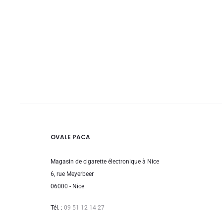
variations.
19,90€
Les
à
options
21,90€
peuvent
être
choisies
sur
la
page
OVALE PACA
du
Magasin de cigarette électronique à Nice
produit
6, rue Meyerbeer
06000 - Nice
Tél. :
09 51 12 14 27