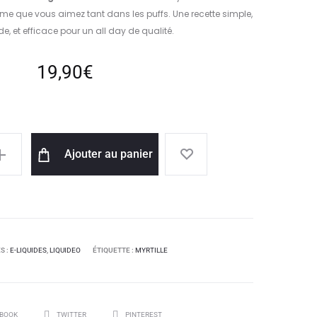
’arôme que vous aimez tant dans les puffs. Une recette simple,
 et efficace pour un all day de qualité.
19,90
€
Ajouter au panier
S :
E-LIQUIDES
,
LIQUIDEO
ÉTIQUETTE :
MYRTILLE
BOOK
TWITTER
PINTEREST