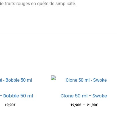
de fruits rouges en quête de simplicité.
Ce
– Bobble 50 ml
Clone 50 ml – Swoke
produ
Plage
19,90
€
19,90
€
–
21,90
€
a
de
plusi
prix :