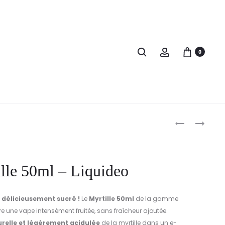
Search
Account
0
Produc
GROSSE
FREEZE
FRAISE
MÛRE
naviga
50ML
50ML
–
–
lle 50ml – Liquideo
LIQUIDEO
LIQUIDEO
 délicieusement sucré !
Le
Myrtille 50ml
de la gamme
re une vape intensément fruitée, sans fraîcheur ajoutée.
relle et légèrement acidulée
de la myrtille dans un e-