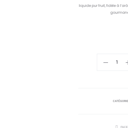
liquide pur fruit, fidèle à l
gourmande,
quantité
de
Myrtille
50ml
-
Liquideo
CATÉGORIE
SHARE
FACE