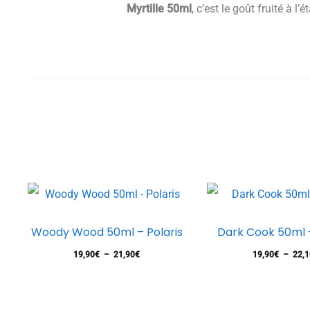
Myrtille 50ml
, c’est le goût fruité à l’
Ce
Woody Wood 50ml – Polaris
Dark Cook 50ml –
produit
Plage
19,90
€
–
21,90
€
19,90
€
–
22,1
a
de
plusieurs
prix :