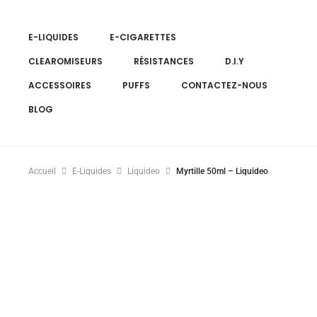
E-LIQUIDES
E-CIGARETTES
CLEAROMISEURS
RÉSISTANCES
D.I.Y
ACCESSOIRES
PUFFS
CONTACTEZ-NOUS
BLOG
Accueil
E-Liquides
Liquideo
Myrtille 50ml – Liquideo