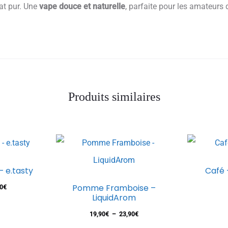
état pur. Une
vape douce et naturelle
, parfaite pour les amateurs 
Produits similaires
Ce
 e.tasty
Café 
produit
Ce
Pomme Framboise –
Plage
0
€
a
produit
LiquidArom
de
plusieurs
a
Plage
19,90
€
–
23,90
€
prix :