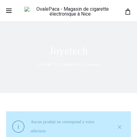
Joyetech
Accueil
E-Cigarettes
Joyetech
Aucun produit ne correspond à votre
sélection.