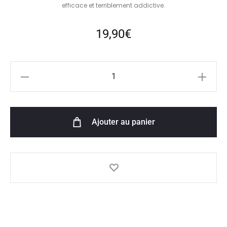
efficace et terriblement addictive.
19,90
€
quantité
de
Grosse
Fraise
Ajouter au panier
50ml
-
Liquideo