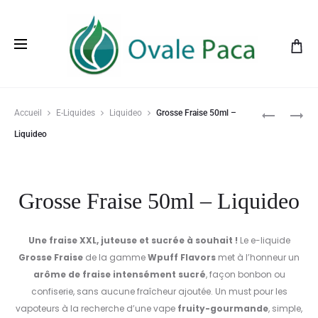
Prod
FRUIT
MYRTILLE
Accueil
E-Liquides
Liquideo
Grosse Fraise 50ml –
DU
50ML
navig
Liquideo
DRAGON
–
50ML
LIQUIDEO
–
Grosse Fraise 50ml – Liquideo
LIQUIDEO
Une fraise XXL, juteuse et sucrée à souhait !
Le e-liquide
Grosse Fraise
de la gamme
Wpuff Flavors
met à l’honneur un
arôme de fraise intensément sucré
, façon bonbon ou
confiserie, sans aucune fraîcheur ajoutée. Un must pour les
vapoteurs à la recherche d’une vape
fruity-gourmande
, simple,