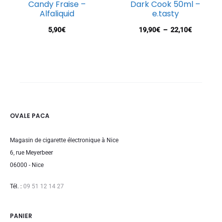
Candy Fraise –
Dark Cook 50ml –
à
Alfaliquid
e.tasty
21,90€
Plage
5,90
€
19,90
€
–
22,10
€
de
prix :
19,90€
à
22,10€
OVALE PACA
Magasin de cigarette électronique à Nice
6, rue Meyerbeer
06000 - Nice
Tél. :
09 51 12 14 27
PANIER