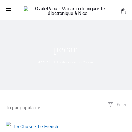
pecan
Accueil
Produits identifiés “pecan”
Filter