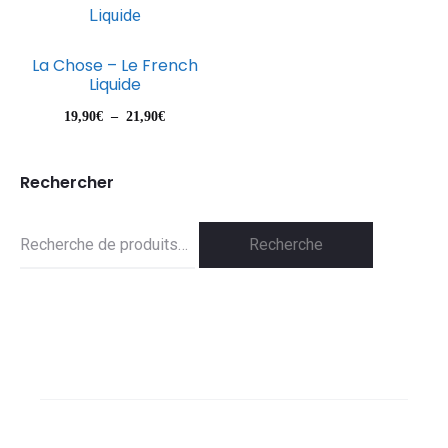
La Chose – Le French
Liquide
Plage
19,90
€
–
21,90
€
de
prix :
Rechercher
19,90€
Recherche
à
Recherche
21,90€
pour :