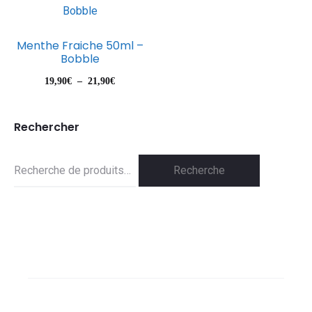
Menthe Fraiche 50ml –
Bobble
Plage
19,90
€
–
21,90
€
de
prix :
Rechercher
19,90€
Recherche
à
Recherche
21,90€
pour :