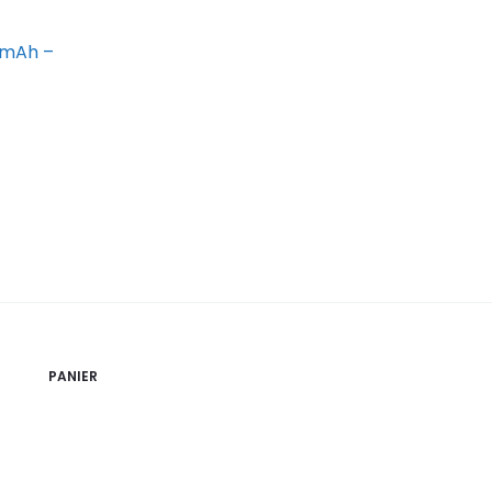
0mAh –
PANIER