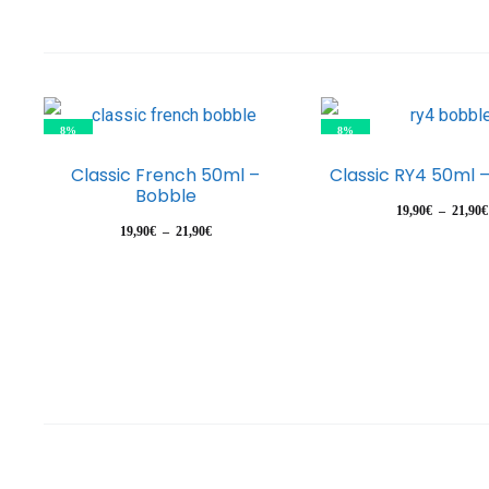
8%
8%
Ce
Classic French 50ml –
Classic RY4 50ml 
produit
Bobble
19,90
€
–
21,90
€
a
Plage
19,90
€
–
21,90
€
plusieurs
de
prix :
variations.
19,90€
Les
à
options
21,90€
peuvent
être
choisies