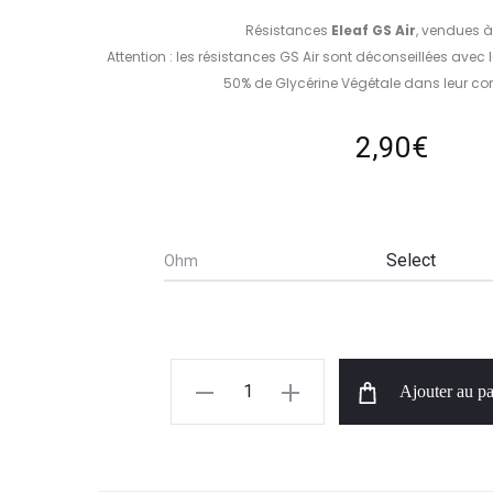
Résistances
Eleaf GS Air
, vendues à 
Attention : les résistances GS Air sont déconseillées avec
50% de Glycérine Végétale dans leur co
2,90
€
Ohm
quantité
Ajouter au pa
de
Résistance
GS