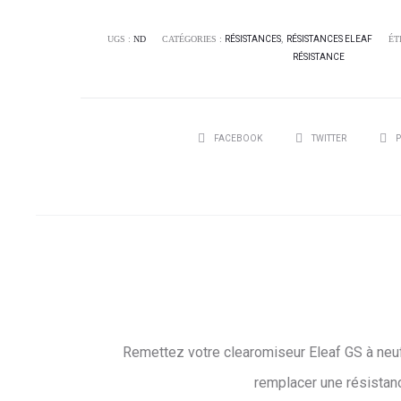
Air
-
UGS :
ND
CATÉGORIES :
RÉSISTANCES
,
RÉSISTANCES ELEAF
ÉT
RÉSISTANCE
eLeaf
SHARE
FACEBOOK
TWITTER
P
Remettez votre clearomiseur Eleaf GS à neuf
remplacer une résistanc