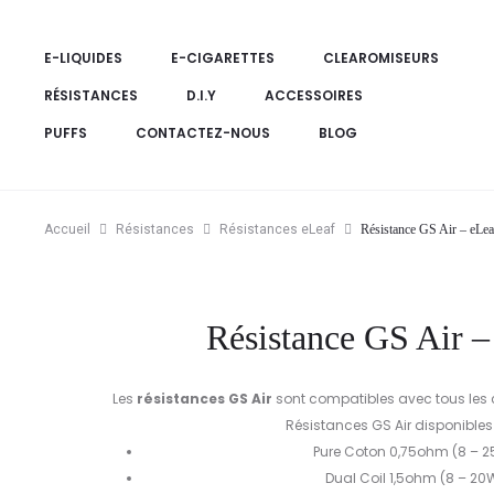
E-LIQUIDES
E-CIGARETTES
CLEAROMISEURS
RÉSISTANCES
D.I.Y
ACCESSOIRES
PUFFS
CONTACTEZ-NOUS
BLOG
Accueil
Résistances
Résistances eLeaf
Résistance GS Air – eLea
Résistance GS Air –
Les
résistances GS Air
sont compatibles avec tous les 
Résistances GS Air disponibles 
Pure Coton 0,75ohm (8 – 
Dual Coil 1,5ohm (8 – 20