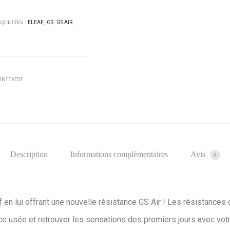
IQUETTES :
ELEAF
,
GS
,
GS AIR
,
INTEREST
Description
Informations complémentaires
Avis
0
 en lui offrant une nouvelle résistance GS Air ! Les résistances
e usée et retrouver les sensations des premiers jours avec vot