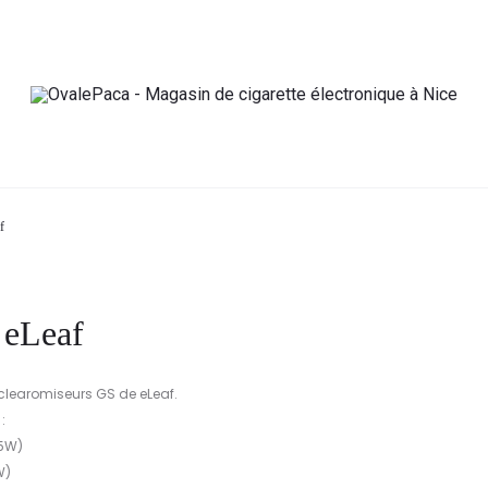
f
 eLeaf
clearomiseurs GS de eLeaf.
:
25W)
W)