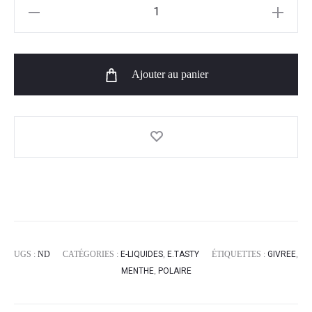
19,90€
quantité
de
à
Menthe
Polaire
22,10€
Ajouter au panier
50ml
-
e.tasty
UGS :
ND
CATÉGORIES :
E-LIQUIDES
,
E.TASTY
ÉTIQUETTES :
GIVREE
,
MENTHE
,
POLAIRE