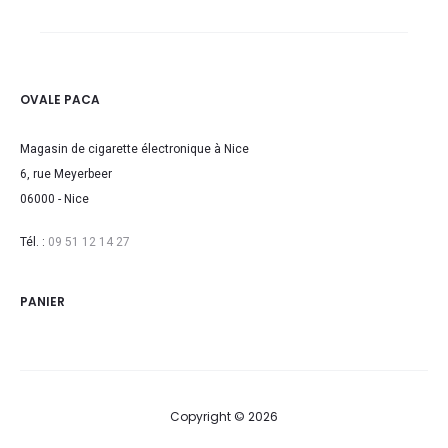
19,90€
à
22,10€
OVALE PACA
Magasin de cigarette électronique à Nice
6, rue Meyerbeer
06000 - Nice
Tél. :
09 51 12 14 27
PANIER
Copyright © 2026