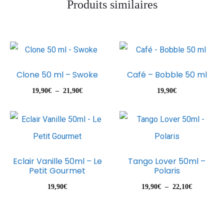
Produits similaires
Clone 50 ml – Swoke
Café – Bobble 50 ml
Plage
19,90
€
–
21,90
€
19,90
€
de
prix :
19,90€
à
Eclair Vanille 50ml – Le
Tango Lover 50ml –
21,90€
Petit Gourmet
Polaris
Plage
19,90
€
19,90
€
–
22,10
€
de
prix :