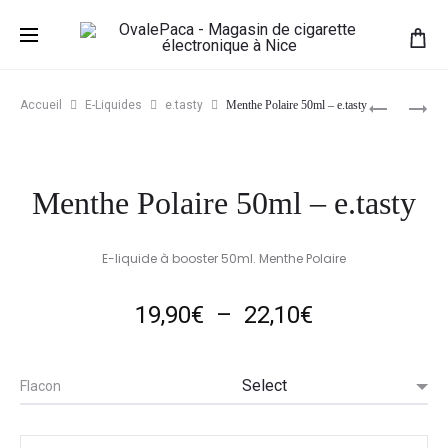
Prod
CAFE
FRAMBOI
Accueil
E-Liquides
e.tasty
Menthe Polaire 50ml – e.tasty
SPECULO
/
navig
50ML
FRAMBOI
–
BLEUE
Menthe Polaire 50ml – e.tasty
E.TASTY
–
FREEZ
POP-
E-liquide à booster 50ml. Menthe Polaire
E-
CONE
Plage
19,90
€
–
22,10
€
–
50ML
de
Flacon
prix :