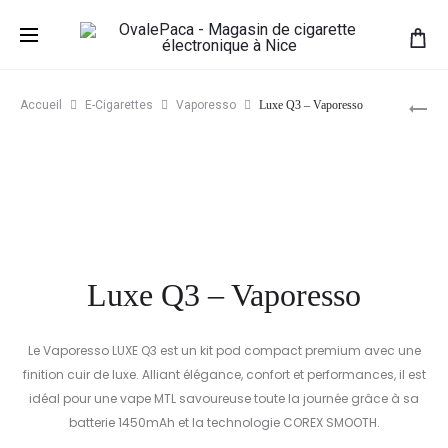
Pr
DO
Accueil
E-Cigarettes
Vaporesso
Luxe Q3 – Vaporesso
PO
na
–
LE
FR
LI
50
ML
Luxe Q3 – Vaporesso
Le Vaporesso LUXE Q3 est un kit pod compact premium avec une
finition cuir de luxe. Alliant élégance, confort et performances, il est
idéal pour une vape MTL savoureuse toute la journée grâce à sa
batterie 1450mAh et la technologie COREX SMOOTH.