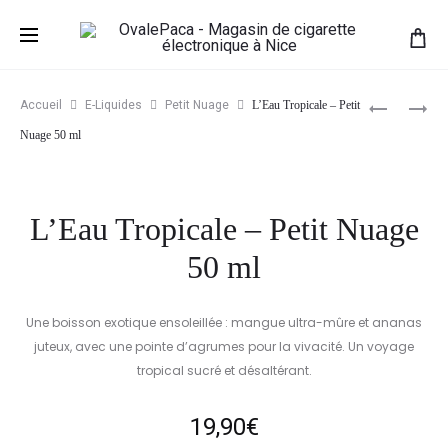
Prod
GRENADE
CARESSE
Accueil
E-Liquides
Petit Nuage
L’Eau Tropicale – Petit
PILÉE
DES
navig
Nuage 50 ml
–
ÎLES
PETIT
–
NUAGE
PETIT
L’Eau Tropicale – Petit Nuage
50
NUAGE
ML
50
50 ml
ML
Une boisson exotique ensoleillée : mangue ultra-mûre et ananas
juteux, avec une pointe d’agrumes pour la vivacité. Un voyage
tropical sucré et désaltérant.
19,90
€