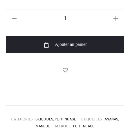
quantité
de
L'Eau
Tropicale
Ajouter au panier
-
Petit
Nuage
50
ml
CATÉGORIES :
E-LIQUIDES
,
PETIT NUAGE
ÉTIQUETTES :
ANANAS
,
MANGUE
MARQUE :
PETIT NUAGE