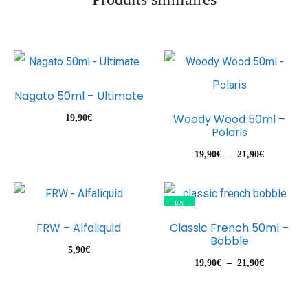
Nagato 50ml – Ultimate
Woody Wood 50ml –
19,90
€
Polaris
Plage
19,90
€
–
21,90
€
de
prix :
8%
19,90€
FRW – Alfaliquid
Classic French 50ml –
à
Bobble
5,90
€
21,90€
Plage
19,90
€
–
21,90
€
de
prix :