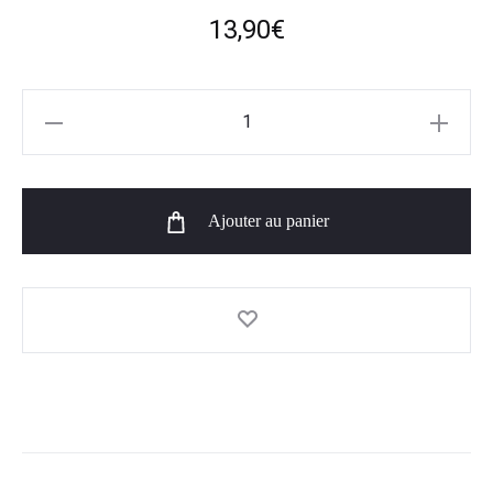
13,90
€
quantité
de
Concentré
Nagato
Ajouter au panier
Sweet
-
Ultimate