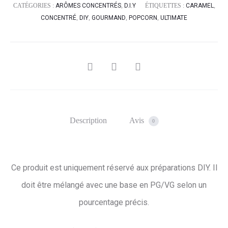
CATÉGORIES :
ARÔMES CONCENTRÉS
,
D.I.Y
ÉTIQUETTES :
CARAMEL
,
CONCENTRÉ
,
DIY
,
GOURMAND
,
POPCORN
,
ULTIMATE
SHARE
Description
Avis
0
Ce produit est uniquement réservé aux préparations DIY. Il
doit être mélangé avec une base en PG/VG selon un
pourcentage précis.