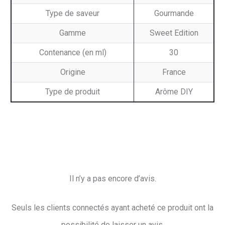
Type de saveur
Gourmande
Gamme
Sweet Edition
Contenance (en ml)
30
Origine
France
Type de produit
Arôme DIY
Il n’y a pas encore d’avis.
A
Seuls les clients connectés ayant acheté ce produit ont la
v
possibilité de laisser un avis.