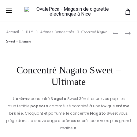
Prod
CONCENT
CONCENT
Accueil
D.I.Y
Arômes Concentrés
Concentré Nagato
SHINIGA
HEISENB
navig
Sweet – Ultimate
SWEET
–
EDITION
VAMPIRE
–
VAPE
Concentré Nagato Sweet –
ULTIMAT
Ultimate
L’arôme
concentré
Nagato
Sweet 30ml torture vos papilles
d’un terrible
popcorn
caramélisé combiné à une toxique
crème
brûlée
. Croquant et parfumé, le concentré
Nagato
Sweet vous
piège dans sa suave cage d’arômes sucrés pour votre plus grand
malheur.