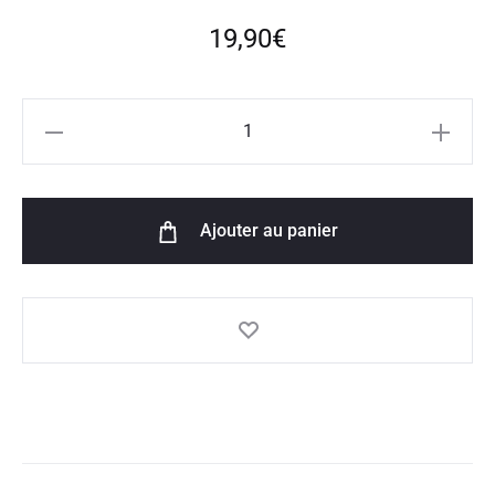
19,90
€
quantité
de
Battle
Juice
Ajouter au panier
50ml
-
Pêche
Ananas