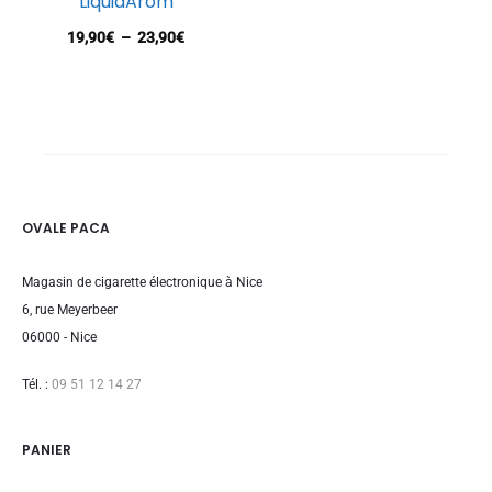
LiquidArom
Plage
19,90
€
–
23,90
€
de
prix :
19,90€
à
23,90€
OVALE PACA
Magasin de cigarette électronique à Nice
6, rue Meyerbeer
06000 - Nice
Tél. :
09 51 12 14 27
PANIER