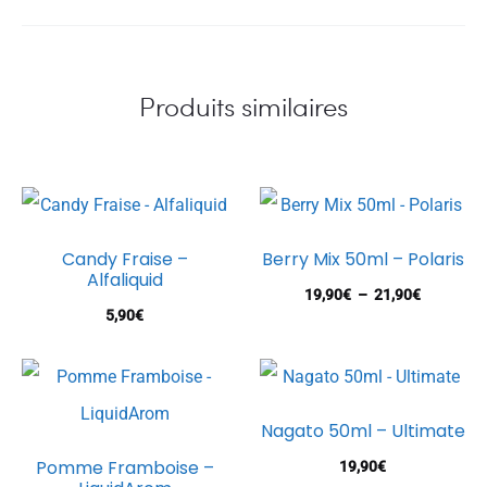
Produits similaires
Candy Fraise –
Berry Mix 50ml – Polaris
Alfaliquid
Plage
19,90
€
–
21,90
€
5,90
€
de
prix :
19,90€
à
Nagato 50ml – Ultimate
21,90€
Pomme Framboise –
19,90
€