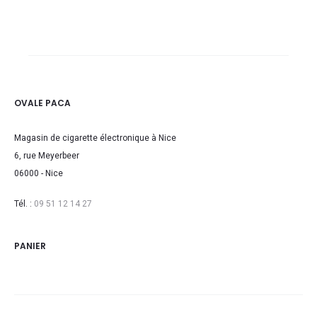
de
de
prix :
prix :
19,90€
19,90€
à
à
21,90€
23,90€
OVALE PACA
Magasin de cigarette électronique à Nice
6, rue Meyerbeer
06000 - Nice
Tél. :
09 51 12 14 27
PANIER