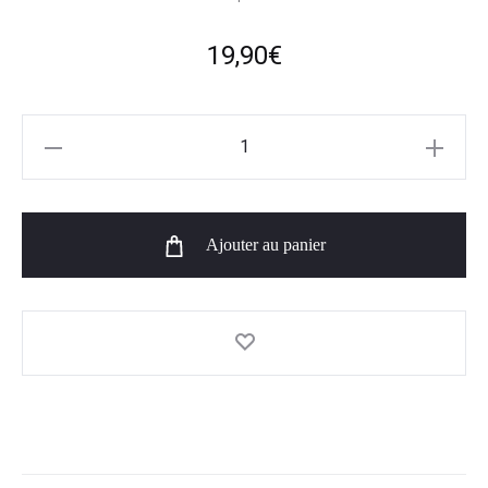
19,90
€
quantité
de
Battle
Juice
Ajouter au panier
50ml
-
Banane
Kiwi