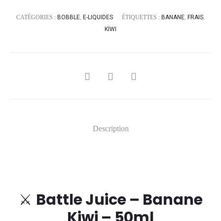
CATÉGORIES :
BOBBLE
,
E-LIQUIDES
ÉTIQUETTES :
BANANE
,
FRAIS
,
KIWI
SHARE
Description
⚔️
Battle Juice – Banane
Kiwi – 50ml