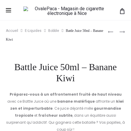
Prod
LOLYHOO
BATTLE
Accueil
E-Liquides
Bobble
Battle Juice 50ml – Banane
–
JUICE
navig
Kiwi
CANDY
50ML
CO.
–
–
CACTUS
Battle Juice 50ml – Banane
50ML
FRUIT
DU
Kiwi
DRAGON
Préparez-vous à un affrontement fruité de haut niveau
avec ce Battle Juice où une
banane maléfique
affronte un
kiwi
zen et imperturbable
. Ce juice déjanté mêle
gourmandise
tropicale
et
fraîcheur subtile
, dans un équilibre aussi
surprenant qu’addictif. Qui gagnera cette bataille ? Vos papilles, à
coup sûr !