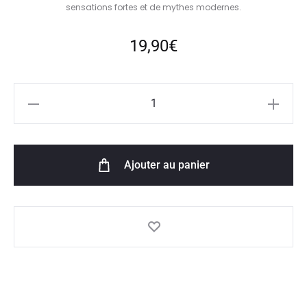
sensations fortes et de mythes modernes.
19,90
€
quantité
de
Anarchie
-
Ajouter au panier
Kaïju
-
50ml