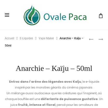
Prod
VELVET
CHAOS
Accueil
E-Liquides
Vape Maker
Anarchie – Kaïju –
–
–
navig
50ml
FEELIN’
KAÏJU
GLAM
–
–
50ML
Anarchie – Kaïju – 50ml
50ML
Entrez dans l’arène des légendes avec Kaïju
, le e-liquide
inspiré par les monstres géants du cinéma japonais.
Un mélange aussi audacieux que les créatures qui l’inspirent, où
chaque bouffée est une
déferlante de puissance gustative
. Un
juice
fruité, intense et floral
, pensé pour les amateurs de