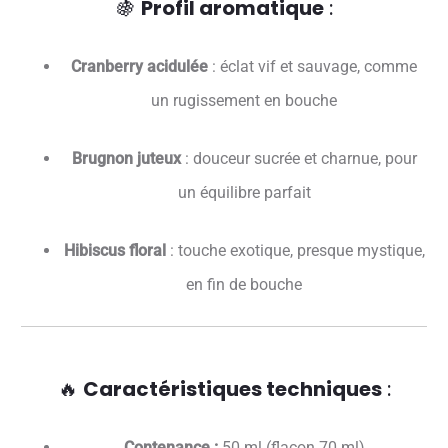
🍇
Profil aromatique
:
Cranberry acidulée
: éclat vif et sauvage, comme
un rugissement en bouche
Brugnon juteux
: douceur sucrée et charnue, pour
un équilibre parfait
Hibiscus floral
: touche exotique, presque mystique,
en fin de bouche
🔥
Caractéristiques techniques
:
Contenance :
50 ml (flacon 70 ml)