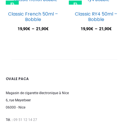
prix :
8%
8%
19,90€
Classic French 50ml –
Classic RY4 50ml –
à
Bobble
Bobble
21,90€
Plage
Plage
19,90
€
–
21,90
€
19,90
€
–
21,90
€
de
de
prix :
prix :
19,90€
19,90€
à
à
21,90€
21,90€
OVALE PACA
Magasin de cigarette électronique à Nice
6, rue Meyerbeer
06000 - Nice
Tél. :
09 51 12 14 27